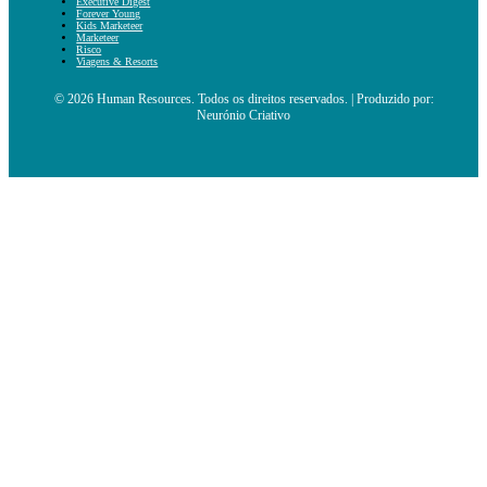
Executive Digest
Forever Young
Kids Marketeer
Marketeer
Risco
Viagens & Resorts
© 2026 Human Resources. Todos os direitos reservados. | Produzido por:
Neurónio Criativo