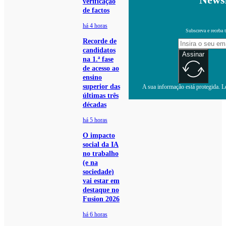
verificação
de factos
há 4 horas
Subscreva e receba 
Recorde de
candidatos
Assinar
na 1.ª fase
de acesso ao
ensino
superior das
A sua informação está protegida. Le
últimas três
décadas
há 5 horas
O impacto
social da IA
no trabalho
(e na
sociedade)
vai estar em
destaque no
Fusion 2026
há 6 horas