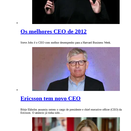
Os melhores CEO de 2012
Steve Jobs é o CEO com melhor desempenho para a Harvard Business Week.
Ericsson tem novo CEO
Börje Ekholm assumiu ontem o cargo de presidente e chief executive officer (CEO) da
Ericsson. O anúncio já tinha sido…