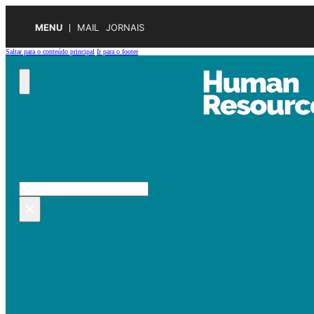
MENU
MAIL
JORNAIS
Saltar para o conteúdo principal
Ir para o footer
Pesquisar no site
Pesquisar
×