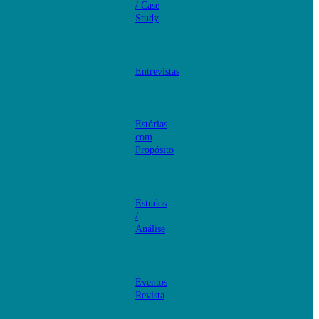
/ Case
Study
Entrevistas
Estórias
com
Propósito
Estudos
/
Análise
Eventos
Revista