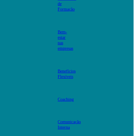
de
Formação
Bem-
estar
nas
empresas
Benefícios
Flexíveis
Coaching
Comunicação
Interna