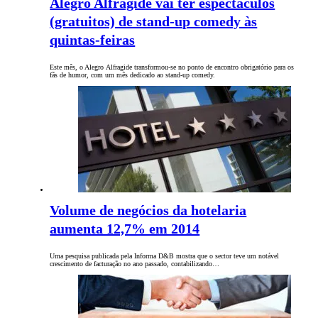
Alegro Alfragide vai ter espectáculos
(gratuitos) de stand-up comedy às
quintas-feiras
Este mês, o Alegro Alfragide transformou-se no ponto de encontro obrigatório para os
fãs de humor, com um mês dedicado ao stand-up comedy.
Volume de negócios da hotelaria
aumenta 12,7% em 2014
Uma pesquisa publicada pela Informa D&B mostra que o sector teve um notável
crescimento de facturação no ano passado, contabilizando…