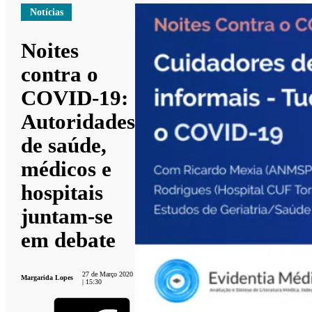
Notícias
Noites
contra o
COVID-19:
Autoridades
de saúde,
médicos e
hospitais
juntam-se
em debate
27 de Março 2020
Margarida Lopes
| 15:30