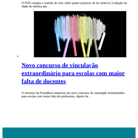
O PSD corrigiu o sentido de voto sobre quatro projectos de lei relativos à redução da
idade de reforma das…
Novo concurso de vinculação
extraordinário para escolas com maior
falta de docentes
O ministro da Presidência anunciou um novo concurso de vinculação extraordinário
para escolas com maior falta de professores, depois de…