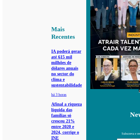
Mais
Recentes
IA poderá gerar
até 615 mil
milhões de
dólares anuais
no sector do
clima e
sustentabilidade
há 3 horas
Afinal a riqueza
líquida das
New
famílias só
cresceu 21%
entre 2020 e
2024, corrige o
Subscreva e re
INE