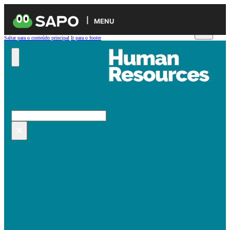
MENU
Saltar para o conteúdo principal
Ir para o footer
Pesquisar no site
Pesquisar
×