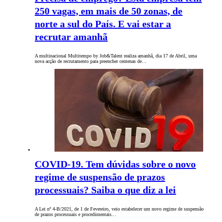
250 vagas, em mais de 50 zonas, de
norte a sul do País. E vai estar a
recrutar amanhã
A multinacional Multitempo by Job&Talent realiza amanhã, dia 17 de Abril, uma
nova acção de recrutamento para preencher centenas de…
COVID-19. Tem dúvidas sobre o novo
regime de suspensão de prazos
processuais? Saiba o que diz a lei
A Lei nº 4-B/2021, de 1 de Fevereiro, veio estabelecer um novo regime de suspensão
de prazos processuais e procedimentais…