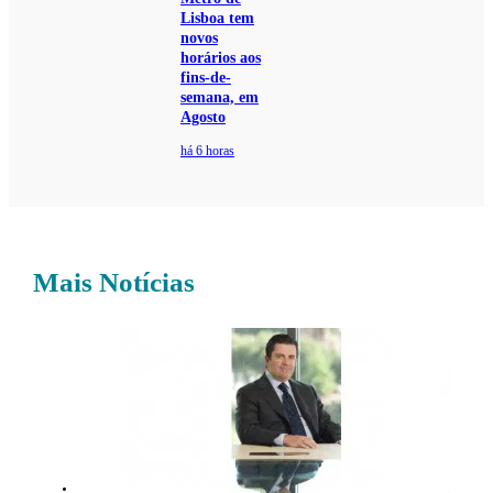
Lisboa tem
novos
horários aos
fins-de-
semana, em
Agosto
há 6 horas
Mais Notícias