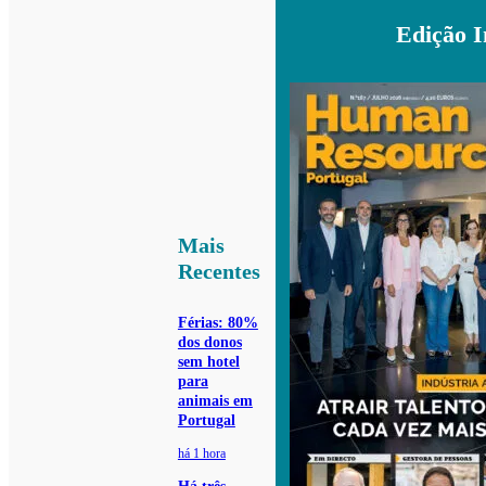
Edição 
Mais
Recentes
Férias: 80%
dos donos
sem hotel
para
animais em
Portugal
há 1 hora