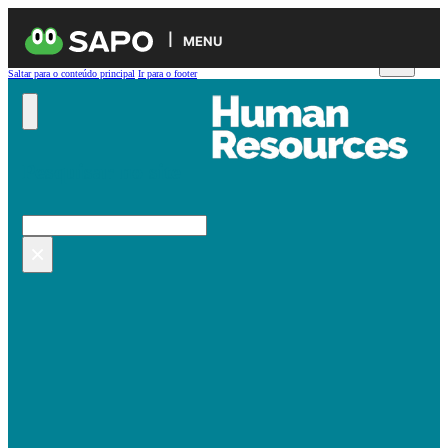
MENU
Saltar para o conteúdo principal
Ir para o footer
Pesquisar no site
Pesquisar
×