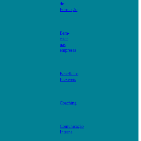
de
Formação
Bem-
estar
nas
empresas
Benefícios
Flexíveis
Coaching
Comunicação
Interna