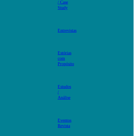
/ Case
Study
Entrevistas
Estórias
com
Propósito
Estudos
/
Análise
Eventos
Revista