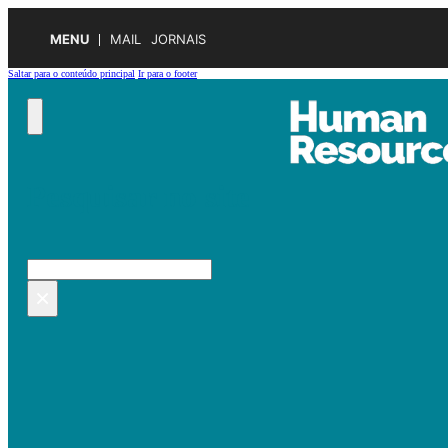
MENU
MAIL
JORNAIS
Saltar para o conteúdo principal
Ir para o footer
Pesquisar no site
Pesquisar
×