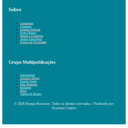
Sobre
Assinaturas
Contactos
Estatuto Editorial
Ficha Técnica
Termos e Condições
Assine a newsletter
Política de Privacidade
Grupo Multipublicações
Automonitor
Executive Digest
Forever Young
Kids Marketeer
Marketeer
Risco
Viagens & Resorts
© 2026 Human Resources. Todos os direitos reservados. | Produzido por:
Neurónio Criativo