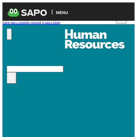
MENU
Saltar para o conteúdo principal
Ir para o footer
Pesquisar no site
Pesquisar
×