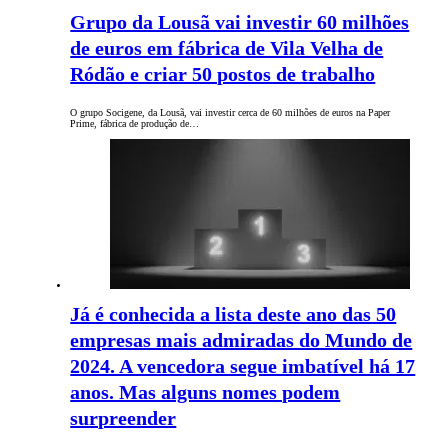
Grupo da Lousã vai investir 60 milhões
de euros em fábrica de Vila Velha de
Ródão e criar 50 postos de trabalho
O grupo Socigene, da Lousã, vai investir cerca de 60 milhões de euros na Paper
Prime, fábrica de produção de…
Já é conhecida a lista deste ano das 50
empresas mais admiradas do Mundo de
2024. A vencedora segue imbatível há 17
anos. Mas alguns nomes podem
surpreender