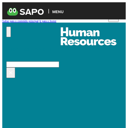
MENU
Saltar para o conteúdo principal
Ir para o footer
Pesquisar no site
Pesquisar
×