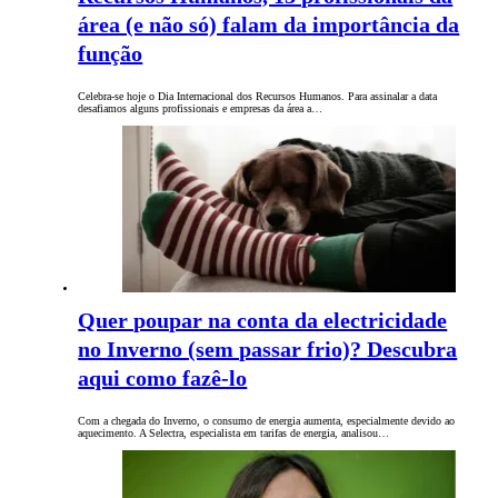
área (e não só) falam da importância da
função
Celebra-se hoje o Dia Internacional dos Recursos Humanos. Para assinalar a data
desafiamos alguns profissionais e empresas da área a…
Quer poupar na conta da electricidade
no Inverno (sem passar frio)? Descubra
aqui como fazê-lo
Com a chegada do Inverno, o consumo de energia aumenta, especialmente devido ao
aquecimento. A Selectra, especialista em tarifas de energia, analisou…