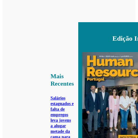
Edição 
Mais
Recentes
Salários
estagnados e
falta de
empregos
leva jovens
a alugar
metade da
cama para