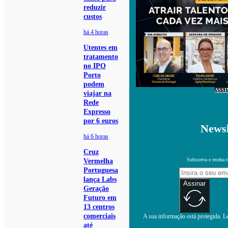
reduzir
custos
há 4 horas
Utentes em
tratamento
no IPO
Porto
podem
ASSI
viajar na
Rede
Expresso
por 6 euros
Newsl
há 6 horas
Cruz
Subscreva e receba 
Vermelha
Portuguesa
lança Labs
Assinar
Geração
Futuro em
13 centros
comerciais
A sua informação está protegida. Le
até