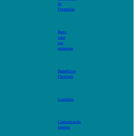
de
Formação
Bem-
estar
nas
empresas
Benefícios
Flexíveis
Coaching
Comunicação
Interna