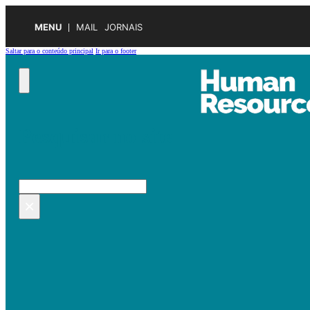
MENU
MAIL
JORNAIS
Saltar para o conteúdo principal
Ir para o footer
Pesquisar no site
Pesquisar
×