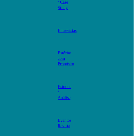
/ Case
Study
Entrevistas
Estórias
com
Propósito
Estudos
/
Análise
Eventos
Revista