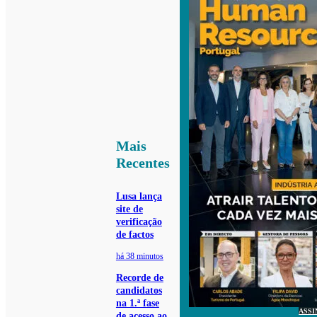
Mais
Recentes
Lusa lança
site de
verificação
de factos
há 38 minutos
Recorde de
candidatos
na 1.ª fase
ASSI
de acesso ao