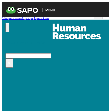
MENU
Saltar para o conteúdo principal
Ir para o footer
Pesquisar no site
Pesquisar
×