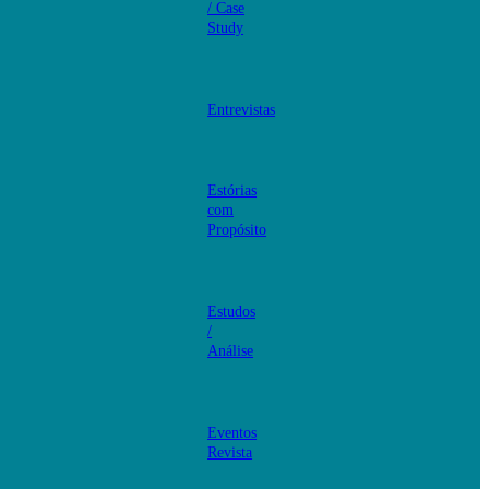
/ Case
Study
Entrevistas
Estórias
com
Propósito
Estudos
/
Análise
Eventos
Revista