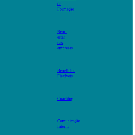
de
Formação
Bem-
estar
nas
empresas
Benefícios
Flexíveis
Coaching
Comunicação
Interna