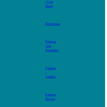
/ Case
Study
Entrevistas
Estórias
com
Propósito
Estudos
/
Análise
Eventos
Revista