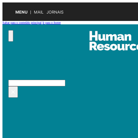
MENU
MAIL
JORNAIS
Saltar para o conteúdo principal
Ir para o footer
Pesquisar no site
Pesquisar
×