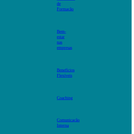
de
Formação
Bem-
estar
nas
empresas
Benefícios
Flexíveis
Coaching
Comunicação
Interna