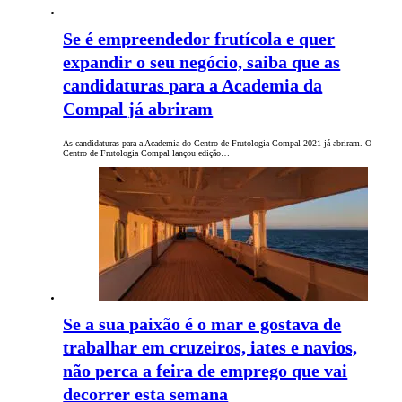
Se é empreendedor frutícola e quer
expandir o seu negócio, saiba que as
candidaturas para a Academia da
Compal já abriram
As candidaturas para a Academia do Centro de Frutologia Compal 2021 já abriram. O
Centro de Frutologia Compal lançou edição…
Se a sua paixão é o mar e gostava de
trabalhar em cruzeiros, iates e navios,
não perca a feira de emprego que vai
decorrer esta semana