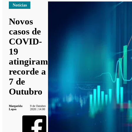
Notícias
Novos
casos de
COVID-
19
atingiram
recorde a
7 de
Outubro
Margarida
9 de Outubro
Lopes
2020 | 14:00