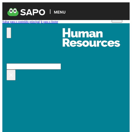
MENU
Saltar para o conteúdo principal
Ir para o footer
Pesquisar no site
Pesquisar
×