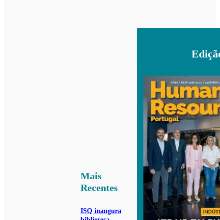
Ediçã
Mais
Recentes
ISQ inaugura
biblioteca