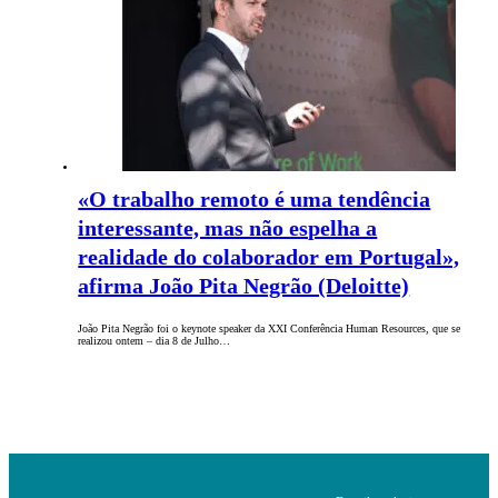
«O trabalho remoto é uma tendência
interessante, mas não espelha a
realidade do colaborador em Portugal»,
afirma João Pita Negrão (Deloitte)
João Pita Negrão foi o keynote speaker da XXI Conferência Human Resources, que se
realizou ontem – dia 8 de Julho…