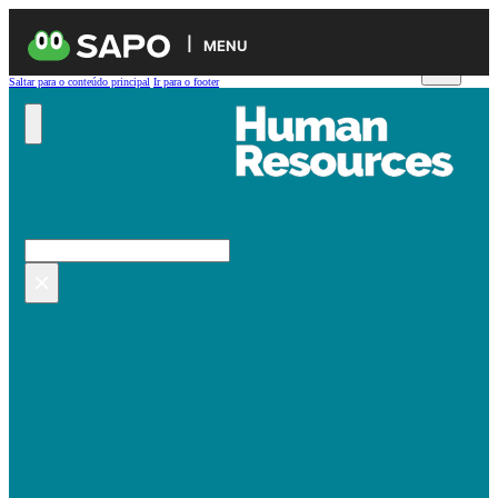
MENU
Saltar para o conteúdo principal
Ir para o footer
Pesquisar no site
Pesquisar
×