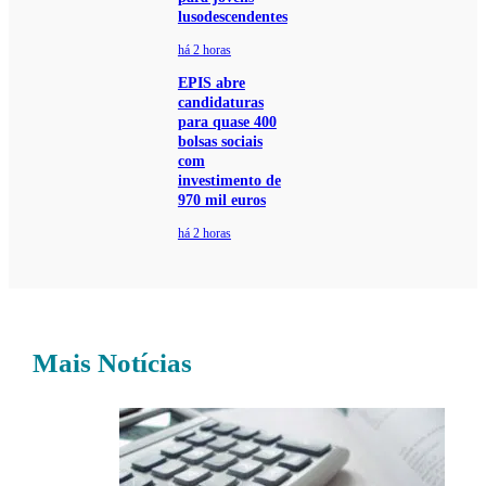
lusodescendentes
há 2 horas
EPIS abre
candidaturas
para quase 400
bolsas sociais
com
investimento de
970 mil euros
há 2 horas
Mais Notícias