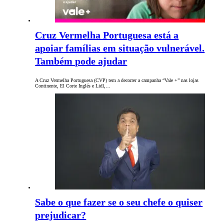
Cruz Vermelha Portuguesa está a
apoiar famílias em situação vulnerável.
Também pode ajudar
A Cruz Vermelha Portuguesa (CVP) tem a decorrer a campanha “Vale +” nas lojas
Continente, El Corte Inglés e Lidl,…
Sabe o que fazer se o seu chefe o quiser
prejudicar?