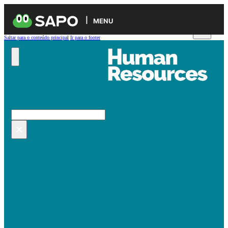
MENU
Saltar para o conteúdo principal
Ir para o footer
Pesquisar no site
Pesquisar
×