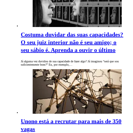
Costuma duvidar das suas capacidades?
O seu juiz interior não é seu amigo; o
seu sábio é. Aprenda a ouvir o último
Já alguma vez duvidou de sua capacidade de fazer algo? Já imaginou “será que sou
suficientemente bom?” Eu, por exemplo,…
Unono está a recrutar para mais de 350
vagas