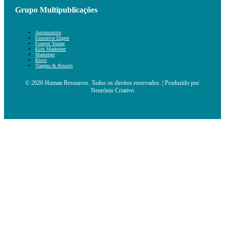
Grupo Multipublicações
Automonitor
Executive Digest
Forever Young
Kids Marketeer
Marketeer
Risco
Viagens & Resorts
© 2026 Human Resources. Todos os direitos reservados. | Produzido por:
Neurónio Criativo