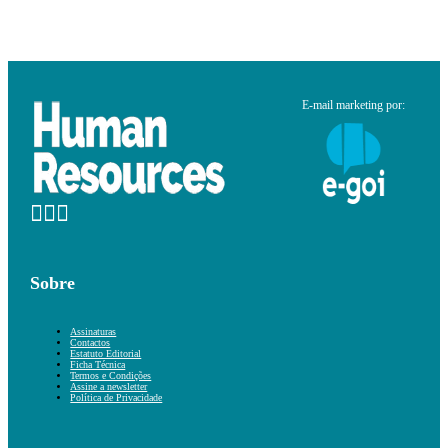
E-mail marketing por:
Sobre
Assinaturas
Contactos
Estatuto Editorial
Ficha Técnica
Termos e Condições
Assine a newsletter
Política de Privacidade