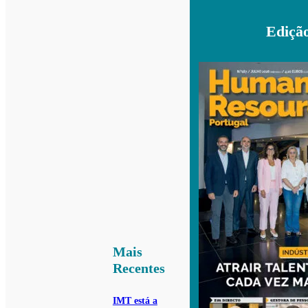
Ediçã
Mais
Recentes
IMT está a