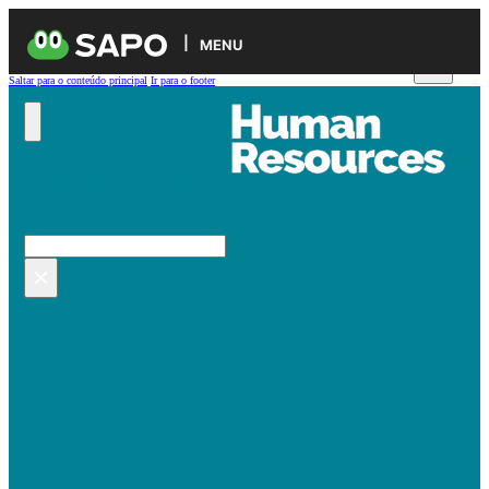
MENU
Saltar para o conteúdo principal
Ir para o footer
Pesquisar no site
Pesquisar
×