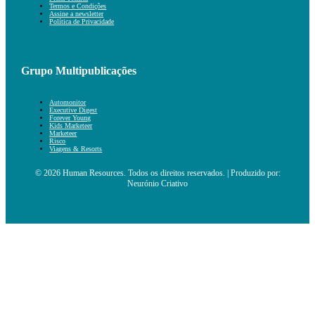
Termos e Condições
Assine a newsletter
Política de Privacidade
Grupo Multipublicações
Automonitor
Executive Digest
Forever Young
Kids Marketeer
Marketeer
Risco
Viagens & Resorts
© 2026 Human Resources. Todos os direitos reservados. | Produzido por:
Neurónio Criativo