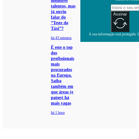
melhores
talentos, mas
já ouviu
Assinar
falar do
“Teste do
Táxi”?
A sua informação está protegida. L
há 43 minutos
É este o top
dos
profissionais
mais
procurados
na Europa.
Saiba
também em
que áreas (e
países) há
mais vagas
há 1 hora