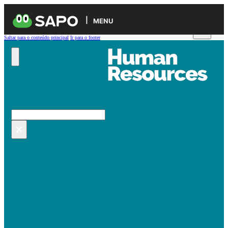
MENU
Saltar para o conteúdo principal
Ir para o footer
Pesquisar no site
Pesquisar
×