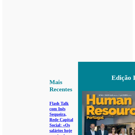
Edição 
Mais
Recentes
Flash Talk
com Inês
Sequeira,
Rede Capital
Social: «Os
salários hoje