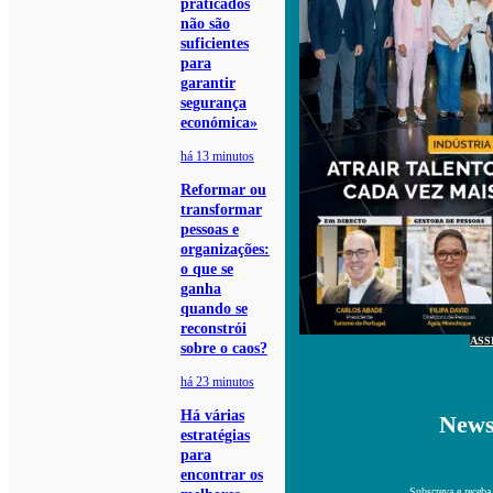
praticados
não são
suficientes
para
garantir
segurança
económica»
há 13 minutos
Reformar ou
transformar
pessoas e
organizações:
o que se
ganha
quando se
reconstrói
ASS
sobre o caos?
há 23 minutos
Há várias
News
estratégias
para
encontrar os
Subscreva e receba