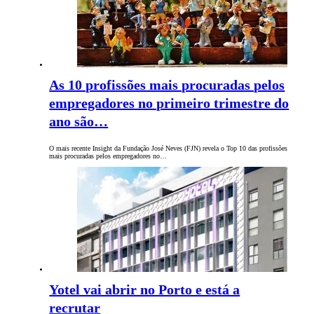
As 10 profissões mais procuradas pelos
empregadores no primeiro trimestre do
ano são…
O mais recente Insight da Fundação José Neves (FJN) revela o Top 10 das profissões
mais procuradas pelos empregadores no…
Yotel vai abrir no Porto e está a
recrutar