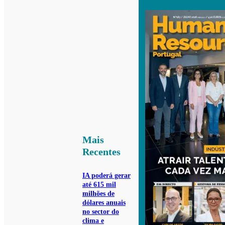
Mais
Recentes
IA poderá gerar
até 615 mil
milhões de
dólares anuais
no sector do
clima e