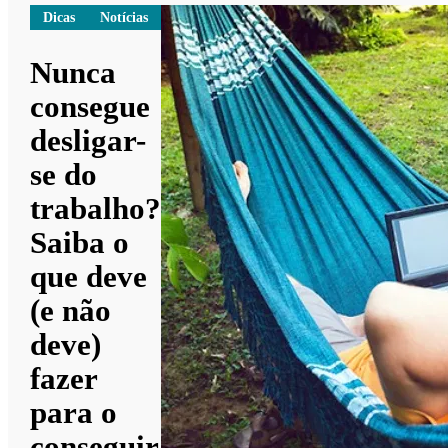
Dicas
Notícias
Nunca
consegue
desligar-
se do
trabalho?
Saiba o
que deve
(e não
deve)
fazer
para o
conseguir