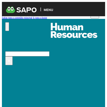
MENU
Saltar para o conteúdo principal
Ir para o footer
Pesquisar no site
Pesquisar
×