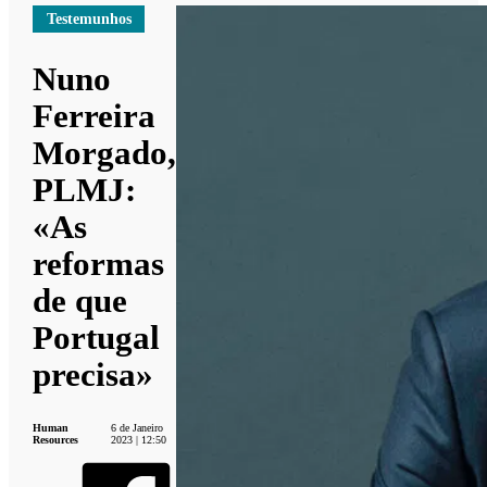
Testemunhos
Nuno
Ferreira
Morgado,
PLMJ:
«As
reformas
de que
Portugal
precisa»
Human
6 de Janeiro
Resources
2023 | 12:50