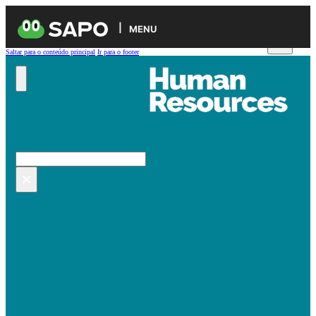
MENU
Saltar para o conteúdo principal
Ir para o footer
Pesquisar no site
Pesquisar
×