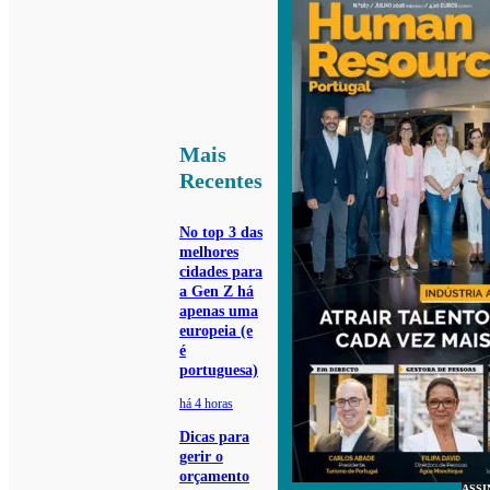
Mais
Recentes
No top 3 das
melhores
cidades para
a Gen Z há
apenas uma
europeia (e
é
portuguesa)
há 4 horas
Dicas para
gerir o
orçamento
ASSI