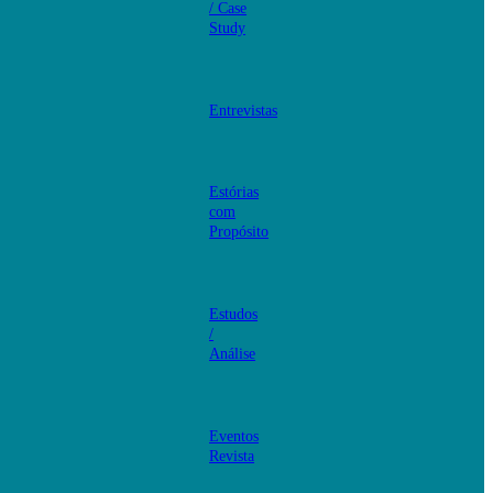
/ Case
Study
Entrevistas
Estórias
com
Propósito
Estudos
/
Análise
Eventos
Revista