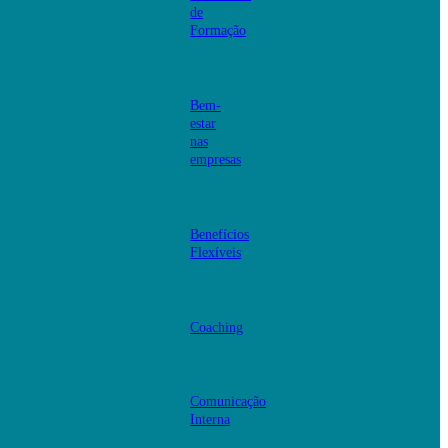
de
Formação
Bem-
estar
nas
empresas
Benefícios
Flexíveis
Coaching
Comunicação
Interna