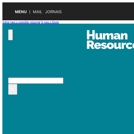
MENU
MAIL
JORNAIS
Saltar para o conteúdo principal
Ir para o footer
Pesquisar no site
Pesquisar
×