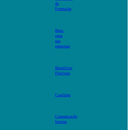
de
Formação
Bem-
estar
nas
empresas
Benefícios
Flexíveis
Coaching
Comunicação
Interna