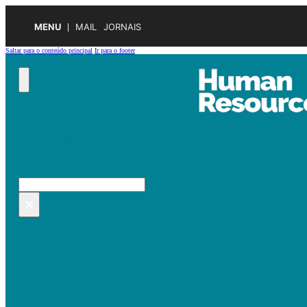
MENU
MAIL
JORNAIS
Saltar para o conteúdo principal
Ir para o footer
Pesquisar no site
Pesquisar
×