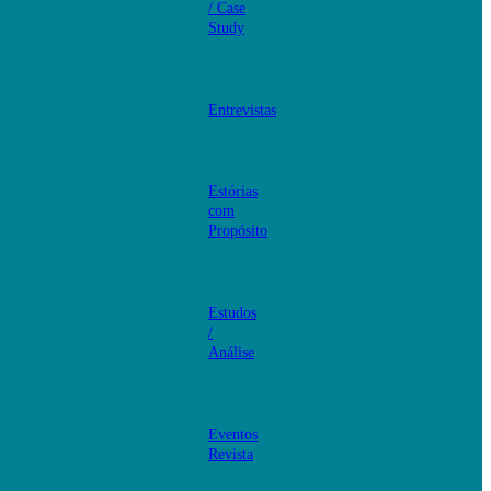
/ Case
Study
Entrevistas
Estórias
com
Propósito
Estudos
/
Análise
Eventos
Revista