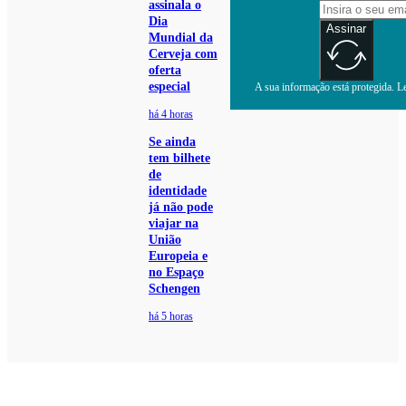
assinala o
Dia
Assinar
Mundial da
Cerveja com
oferta
especial
A sua informação está protegida. Le
há 4 horas
Se ainda
tem bilhete
de
identidade
já não pode
viajar na
União
Europeia e
no Espaço
Schengen
há 5 horas