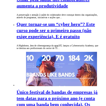
aumenta a produtividade
A preservação e atenção à saúde do colaborador deve começar dentro das organizações,
através de programas, iniciativas e acções que…
Quer tornar-se um “cyber hero”? Este
curso pode ser o primeiro passo (não
exige experiência). E é gratuito
A Highdome, área de cibersegurança da agap2IT, lançou a Cybersecurity Academy, que
se destina aos profissionais do sector de TI…
Único festival de bandas de empresas já
tem datas para o próximo ano (e conta
com uma banda bem conhecida). Os