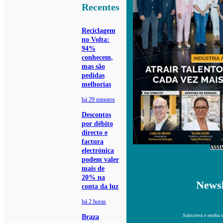
Recentes
Reciclagem
no Volta:
94%
conhecem,
mas são
pedidas
melhorias
há 29 minutos
Descontos
por débito
directo e
factura
ASSI
electrónica
podem valer
mais de
20% na
Newsl
conta da luz
há 2 horas
Subscreva e receba 
Braza