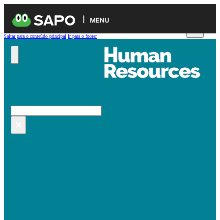
MENU
Saltar para o conteúdo principal
Ir para o footer
Pesquisar no site
Pesquisar
×