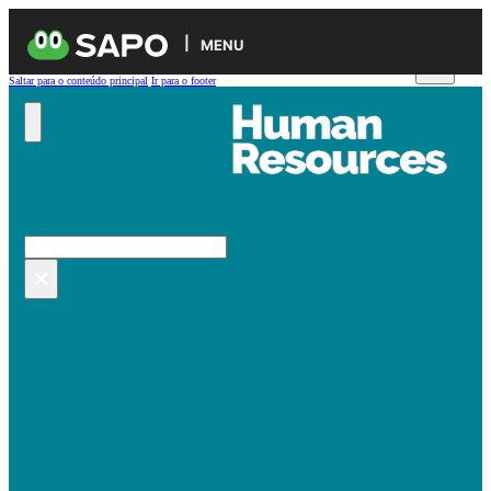
MENU
Saltar para o conteúdo principal
Ir para o footer
Pesquisar no site
Pesquisar
×