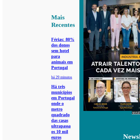
Mais
Recentes
Férias: 80%
dos donos
sem hotel
para
animais em
Portugal
há 29 minutos
Há três
municípios
em Portugal
onde o
metro
ASSI
quadrado
das casas
ultrapassa
os 10 mil
Newsl
euros