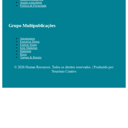
Assine a newsletter
Política de Privacidade
Grupo Multipublicações
Automonitor
Executive Digest
Forever Young
Kids Marketeer
Marketeer
Risco
Viagens & Resorts
© 2026 Human Resources. Todos os direitos reservados. | Produzido por:
Neurónio Criativo