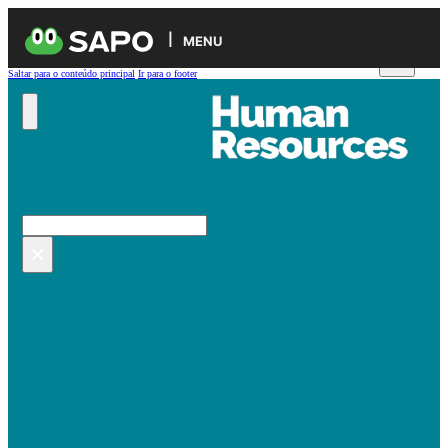
MENU
Saltar para o conteúdo principal
Ir para o footer
Pesquisar no site
Pesquisar
×