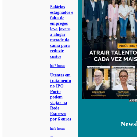
Salários
estagnados e
falta de
empregos
leva jovens
a alugar
metade da
cama para
reduzir
custos
há 7 horas
Utentes em
tratamento
no IPO
Porto
podem
ASSI
viajar na
Rede
Expresso
por 6 euros
Newsl
há 9 horas