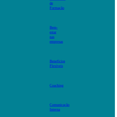
de
Formação
Bem-
estar
nas
empresas
Benefícios
Flexíveis
Coaching
Comunicação
Interna