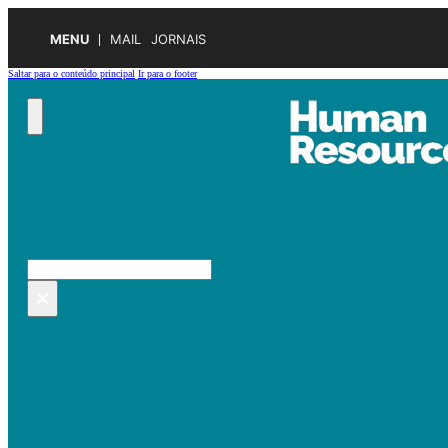
MENU
MAIL
JORNAIS
Saltar para o conteúdo principal
Ir para o footer
Pesquisar no site
Pesquisar
×