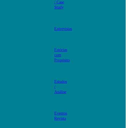
/ Case
Study
Entrevistas
Estórias
com
Propósito
Estudos
/
Análise
Eventos
Revista