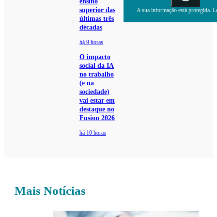
ensino
superior das
A sua informação está protegida. Le
últimas três
décadas
há 9 horas
O impacto
social da IA
no trabalho
(e na
sociedade)
vai estar em
destaque no
Fusion 2026
há 10 horas
Mais Notícias