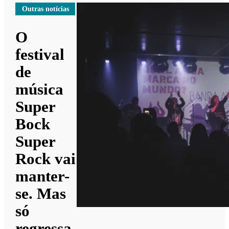
Outras notícias
O
festival
de
música
Super
Bock
Super
Rock vai
manter-
se. Mas
só
regressa