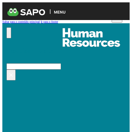
MENU
Saltar para o conteúdo principal
Ir para o footer
Pesquisar no site
Pesquisar
×