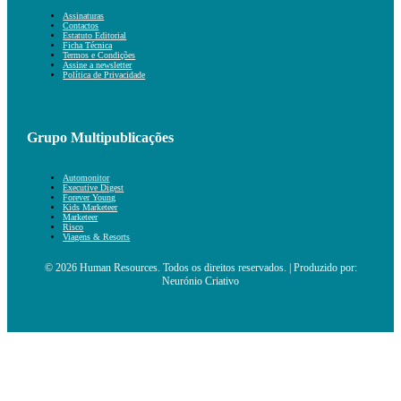
Assinaturas
Contactos
Estatuto Editorial
Ficha Técnica
Termos e Condições
Assine a newsletter
Política de Privacidade
Grupo Multipublicações
Automonitor
Executive Digest
Forever Young
Kids Marketeer
Marketeer
Risco
Viagens & Resorts
© 2026 Human Resources. Todos os direitos reservados. | Produzido por:
Neurónio Criativo