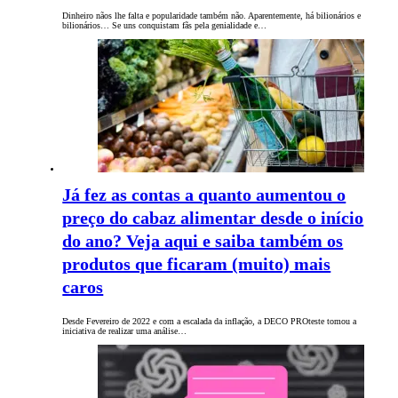
Dinheiro nãos lhe falta e popularidade também não. Aparentemente, há bilionários e
bilionários… Se uns conquistam fãs pela genialidade e…
Já fez as contas a quanto aumentou o
preço do cabaz alimentar desde o início
do ano? Veja aqui e saiba também os
produtos que ficaram (muito) mais
caros
Desde Fevereiro de 2022 e com a escalada da inflação, a DECO PROteste tomou a
iniciativa de realizar uma análise…