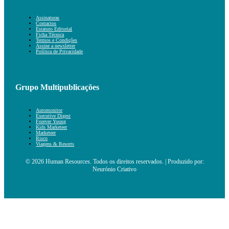
Assinaturas
Contactos
Estatuto Editorial
Ficha Técnica
Termos e Condições
Assine a newsletter
Política de Privacidade
Grupo Multipublicações
Automonitor
Executive Digest
Forever Young
Kids Marketeer
Marketeer
Risco
Viagens & Resorts
© 2026 Human Resources. Todos os direitos reservados. | Produzido por:
Neurónio Criativo