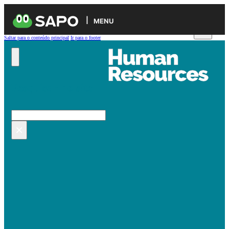
MENU
Saltar para o conteúdo principal
Ir para o footer
Pesquisar no site
Pesquisar
×