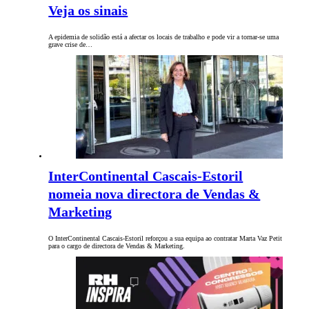
Veja os sinais
A epidemia de solidão está a afectar os locais de trabalho e pode vir a tornar-se uma
grave crise de…
InterContinental Cascais-Estoril
nomeia nova directora de Vendas &
Marketing
O InterContinental Cascais-Estoril reforçou a sua equipa ao contratar Marta Vaz Petit
para o cargo de directora de Vendas & Marketing.