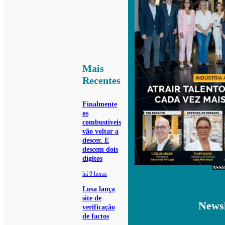
Mais
Recentes
Finalmente
os
combustíveis
vão voltar a
descer. E
descem dois
dígitos
ASS
há 9 horas
Lusa lança
site de
Newsl
verificação
de factos