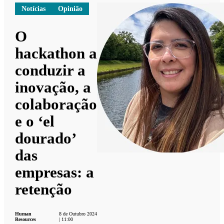
Notícias
Opinião
O
hackathon a
conduzir a
inovação, a
colaboração
e o ‘el
dourado’
das
empresas: a
retenção
Human
8 de Outubro 2024
Resources
| 11:00