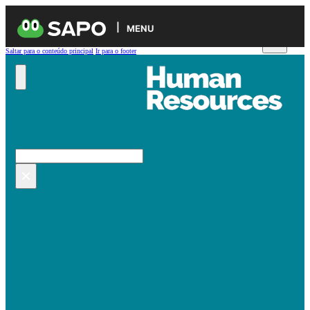
MENU
Saltar para o conteúdo principal
Ir para o footer
Pesquisar no site
Pesquisar
×