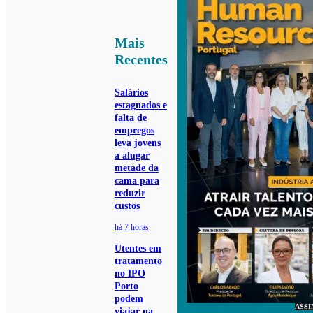
Mais
Recentes
Salários
estagnados e
falta de
empregos
leva jovens
a alugar
metade da
cama para
reduzir
custos
há 7 horas
Utentes em
tratamento
no IPO
Porto
podem
ASSI
viajar na