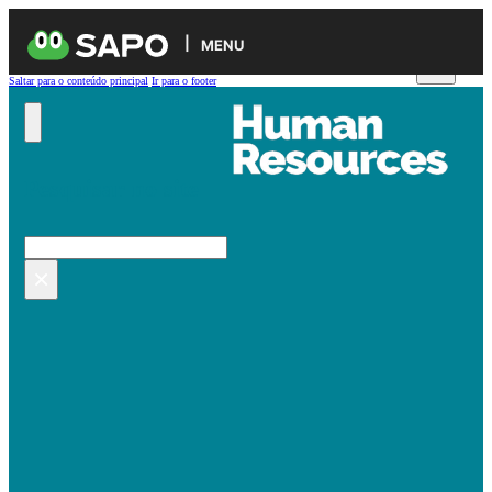
MENU
Saltar para o conteúdo principal
Ir para o footer
Pesquisar no site
Pesquisar
×