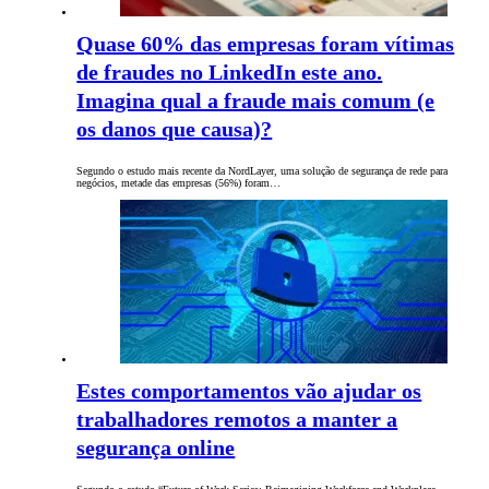
Quase 60% das empresas foram vítimas
de fraudes no LinkedIn este ano.
Imagina qual a fraude mais comum (e
os danos que causa)?
Segundo o estudo mais recente da NordLayer, uma solução de segurança de rede para
negócios, metade das empresas (56%) foram…
Estes comportamentos vão ajudar os
trabalhadores remotos a manter a
segurança online