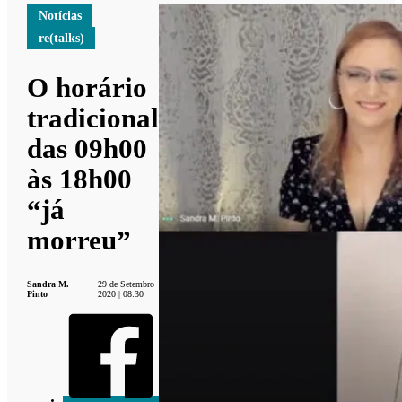
Notícias
re(talks)
O horário
tradicional
das 09h00
às 18h00
“já
morreu”
Sandra M.
29 de Setembro
Pinto
2020 | 08:30