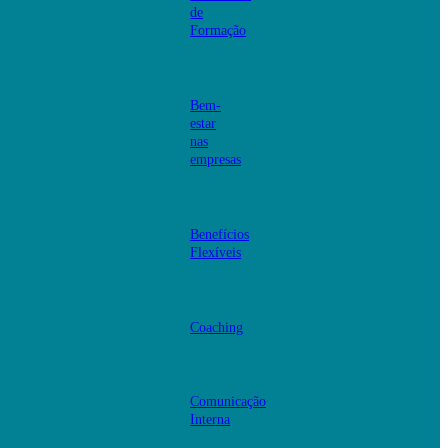
de
Formação
Bem-
estar
nas
empresas
Benefícios
Flexíveis
Coaching
Comunicação
Interna