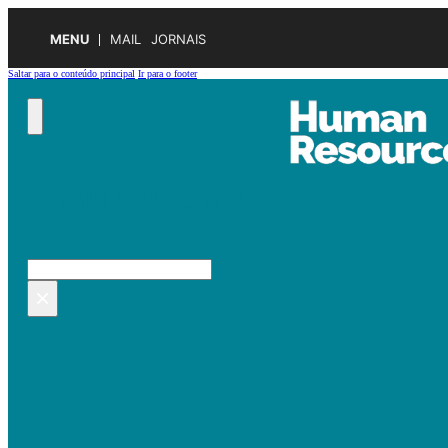
MENU
MAIL
JORNAIS
Saltar para o conteúdo principal
Ir para o footer
Pesquisar no site
Pesquisar
×