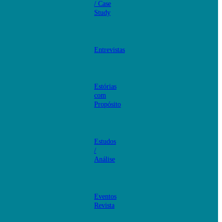
/ Case
Study
Entrevistas
Estórias
com
Propósito
Estudos
/
Análise
Eventos
Revista