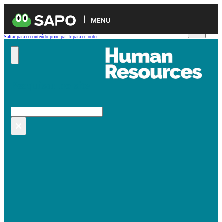
MENU
Saltar para o conteúdo principal
Ir para o footer
Pesquisar no site
Pesquisar
×