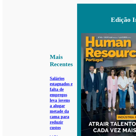
Edição 
Mais
Recentes
Salários
estagnados e
falta de
empregos
leva jovens
a alugar
metade da
cama para
reduzir
custos