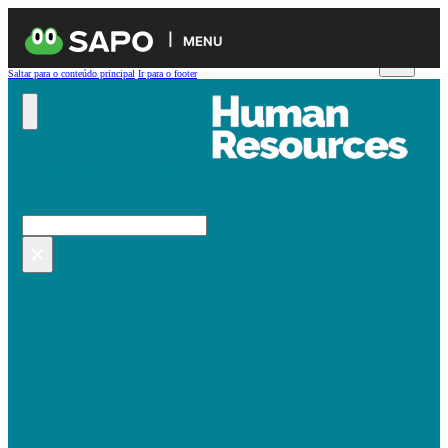
MENU
Saltar para o conteúdo principal
Ir para o footer
Pesquisar no site
Pesquisar
×