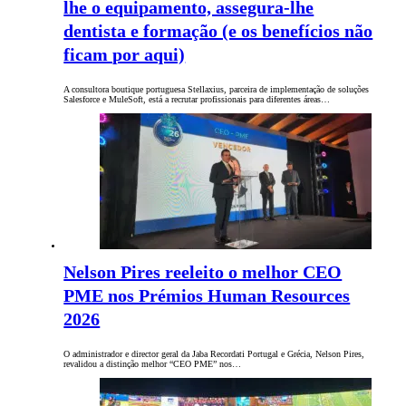
lhe o equipamento, assegura-lhe
dentista e formação (e os benefícios não
ficam por aqui)
A consultora boutique portuguesa Stellaxius, parceira de implementação de soluções
Salesforce e MuleSoft, está a recrutar profissionais para diferentes áreas…
Nelson Pires reeleito o melhor CEO
PME nos Prémios Human Resources
2026
O administrador e director geral da Jaba Recordati Portugal e Grécia, Nelson Pires,
revalidou a distinção melhor “CEO PME” nos…