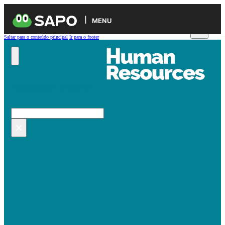
MENU
Saltar para o conteúdo principal
Ir para o footer
Pesquisar no site
Pesquisar
×