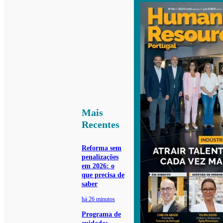
Mais
Recentes
Reforma sem
penalizações
em 2026: o
que precisa de
saber
há 26 minutos
Programa de