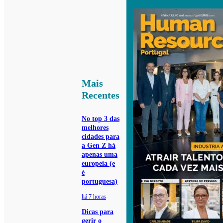
Mais
Recentes
No top 3 das
melhores
cidades para
a Gen Z há
apenas uma
europeia (e
é
portuguesa)
há 7 horas
Dicas para
gerir o