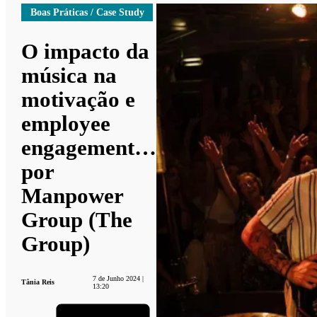
Boas Práticas / Case Study
O impacto da
música na
motivação e
employee
engagement…
por
Manpower
Group (The
Group)
7 de Junho 2024 |
Tânia Reis
13:20