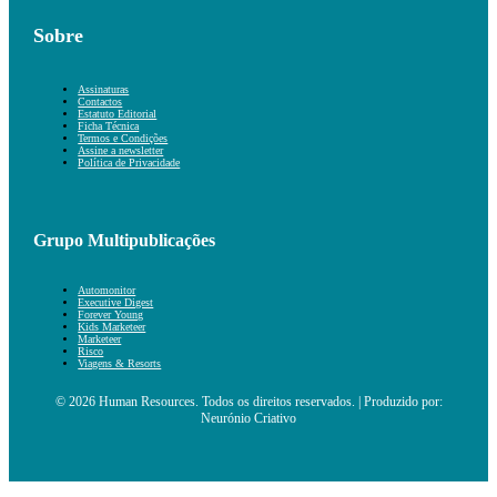
Sobre
Assinaturas
Contactos
Estatuto Editorial
Ficha Técnica
Termos e Condições
Assine a newsletter
Política de Privacidade
Grupo Multipublicações
Automonitor
Executive Digest
Forever Young
Kids Marketeer
Marketeer
Risco
Viagens & Resorts
© 2026 Human Resources. Todos os direitos reservados. | Produzido por:
Neurónio Criativo