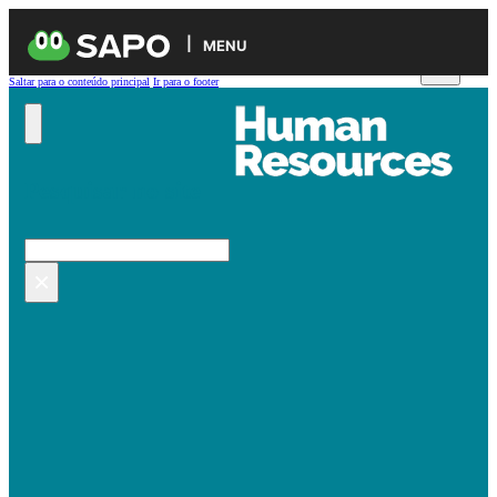
MENU
Saltar para o conteúdo principal
Ir para o footer
Pesquisar no site
Pesquisar
×