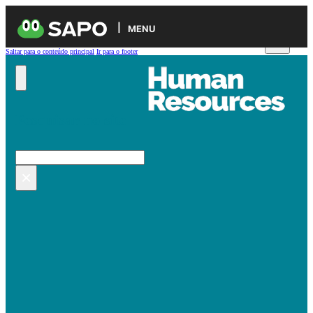
MENU
Saltar para o conteúdo principal
Ir para o footer
Pesquisar no site
Pesquisar
×