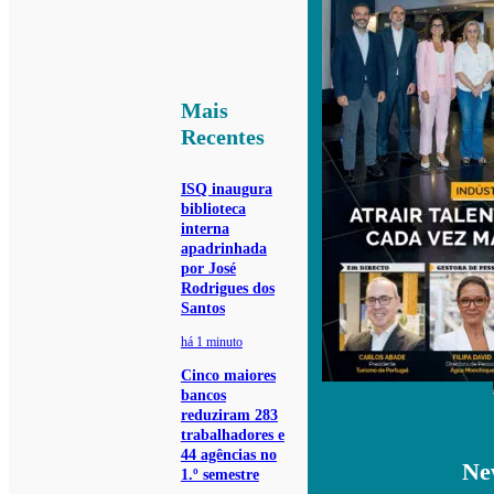
Mais
Recentes
ISQ inaugura
biblioteca
interna
apadrinhada
por José
Rodrigues dos
Santos
há 1 minuto
Cinco maiores
bancos
reduziram 283
trabalhadores e
44 agências no
Ne
1.º semestre