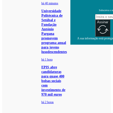
há 40 minutos
Subscreva e r
Universidade
Politécnica de
Setúbal e
Assinar
Fundação
António
Pargana
promovem
A sua informação está protegid
programa anual
para jovens
lusodescendentes
há 1 hora
EPIS abre
candidaturas
para quase 400
bolsas sociais
com
investimento de
970 mil euros
há 2 horas