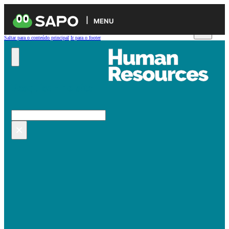
MENU
Saltar para o conteúdo principal
Ir para o footer
Pesquisar no site
Pesquisar
×