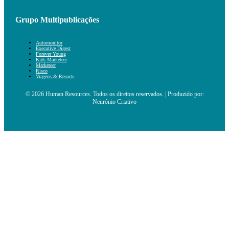
Grupo Multipublicações
Automonitor
Executive Digest
Forever Young
Kids Marketeer
Marketeer
Risco
Viagens & Resorts
© 2026 Human Resources. Todos os direitos reservados. | Produzido por:
Neurónio Criativo