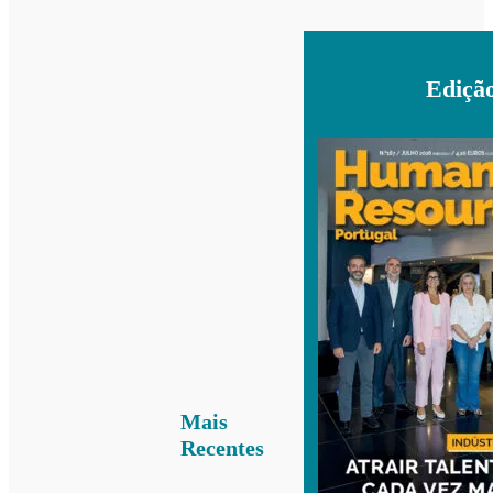
Ediçã
Mais
Recentes