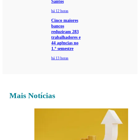
Santos
há 12 horas
Cinco maiores
bancos
reduziram 283
trabalhadores e
44 agências no
1.º semestre
há 13 horas
Mais Notícias