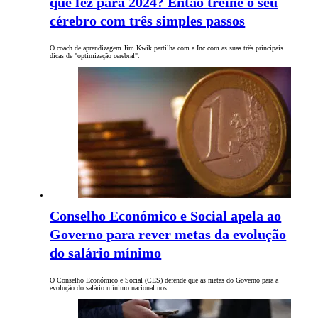
que fez para 2024? Então treine o seu
cérebro com três simples passos
O coach de aprendizagem Jim Kwik partilha com a Inc.com as suas três principais
dicas de "optimização cerebral".
Conselho Económico e Social apela ao
Governo para rever metas da evolução
do salário mínimo
O Conselho Económico e Social (CES) defende que as metas do Governo para a
evolução do salário mínimo nacional nos…