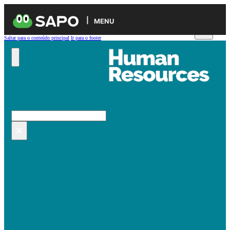
MENU
Saltar para o conteúdo principal
Ir para o footer
Pesquisar no site
Pesquisar
×