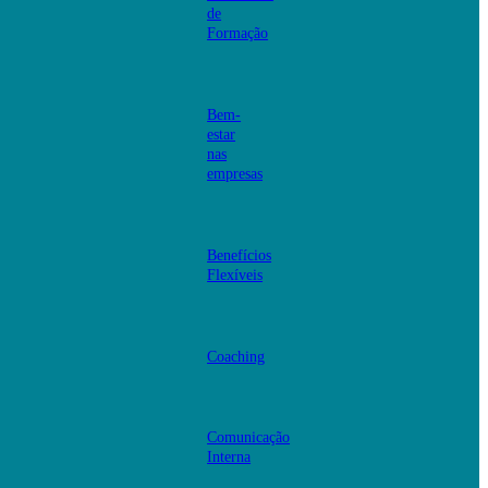
de
Formação
Bem-
estar
nas
empresas
Benefícios
Flexíveis
Coaching
Comunicação
Interna