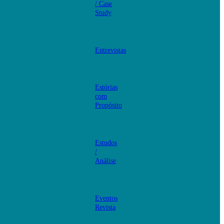
/ Case
Study
Entrevistas
Estórias
com
Propósito
Estudos
/
Análise
Eventos
Revista