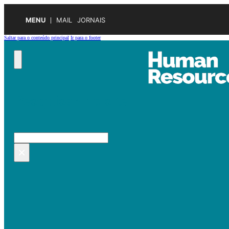
MENU
MAIL
JORNAIS
Saltar para o conteúdo principal
Ir para o footer
Pesquisar no site
Pesquisar
×