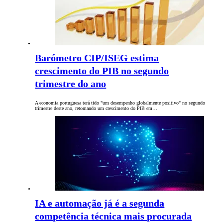
Barómetro CIP/ISEG estima
crescimento do PIB no segundo
trimestre do ano
A economia portuguesa terá tido "um desempenho globalmente positivo" no segundo
trimestre deste ano, retomando um crescimento do PIB em…
IA e automação já é a segunda
competência técnica mais procurada