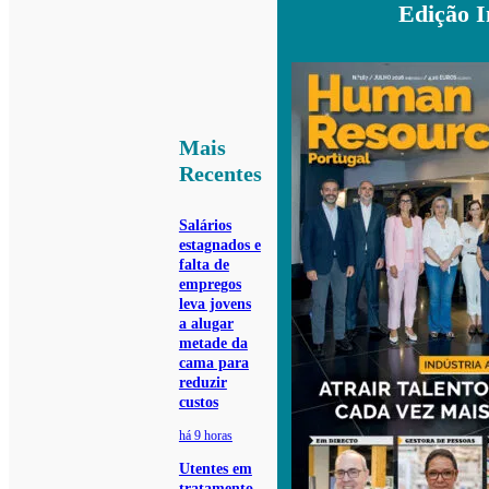
Edição 
Mais
Recentes
Salários
estagnados e
falta de
empregos
leva jovens
a alugar
metade da
cama para
reduzir
custos
há 9 horas
Utentes em
tratamento