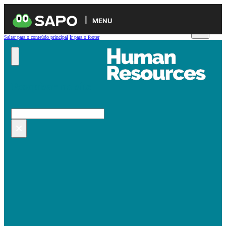
MENU
Saltar para o conteúdo principal
Ir para o footer
Pesquisar no site
Pesquisar
×