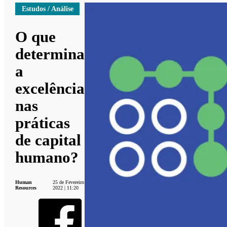
Estudos / Análise
O que
determina
a
excelência
nas
práticas
de capital
humano?
Human
25 de Fevereiro
Resources
2022 | 11:20