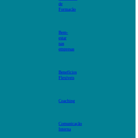
de
Formação
Bem-
estar
nas
empresas
Benefícios
Flexíveis
Coaching
Comunicação
Interna