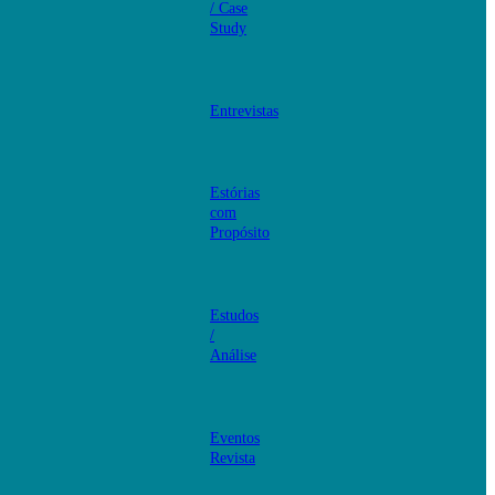
/ Case
Study
Entrevistas
Estórias
com
Propósito
Estudos
/
Análise
Eventos
Revista