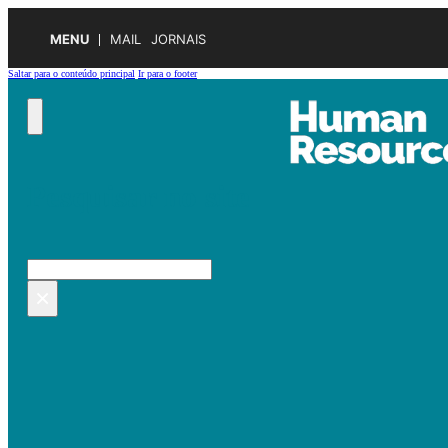
MENU
MAIL
JORNAIS
Saltar para o conteúdo principal
Ir para o footer
Pesquisar no site
Pesquisar
×