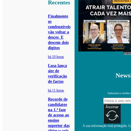
Recentes
Finalmente
os
combustíveis
vão voltar a
descer. E
descem dois
dígitos
ASS
há 10 horas
Lusa lança
site de
Newsl
verificação
de factos
há 11 horas
Subscreva e receba 
Recorde de
candidatos
Assinar
na 1.ª fase
de acesso ao
ensino
superior das
A sua informação está protegida. Le
últimas três