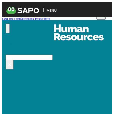
MENU
Saltar para o conteúdo principal
Ir para o footer
Pesquisar no site
Pesquisar
×