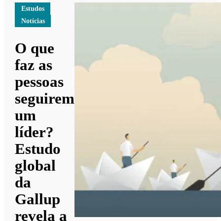
Estudos
Notícias
O que
faz as
pessoas
seguirem
um
líder?
Estudo
global
da
Gallup
revela a