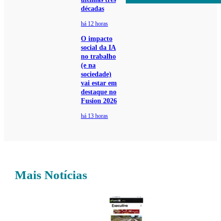
décadas
há 12 horas
O impacto
social da IA
no trabalho
(e na
sociedade)
vai estar em
destaque no
Fusion 2026
há 13 horas
Mais Notícias