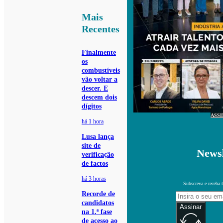
Mais
Recentes
Finalmente
os
combustíveis
vão voltar a
descer. E
descem dois
dígitos
ASS
há 1 hora
Lusa lança
site de
Newsl
verificação
de factos
há 3 horas
Subscreva e receba 
Recorde de
candidatos
Assinar
na 1.ª fase
de acesso ao