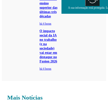
ensino
superior das
A sua informação está protegida. Le
últimas três
décadas
há 4 horas
O impacto
social da IA
no trabalho
(e na
sociedade)
vai estar em
destaque no
Fusion 2026
há 4 horas
Mais Notícias