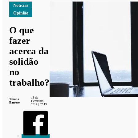
Notícias
Opinião
O que
fazer
acerca da
solidão
no
trabalho?
13 de
Titiana
Dezembro
Barroso
2017 | 07:19