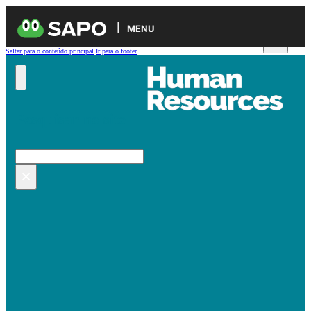
MENU
Saltar para o conteúdo principal
Ir para o footer
Pesquisar no site
Pesquisar
×