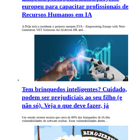
europeu para capacitar profissionais de
Recursos Humanos em IA
A ISQe está a coordenar o projecto europeu EVA – Empowering Europe with Next-
Generation VET Solutions for AI-driven HR and…
Tem brinquedos inteligentes? Cuidado,
podem ser prejudiciais ao seu filho (e
não só). Veja o que deve fazer, já
Um estudo recente mostra que cerca de 80% dos brinquedos de IA têm
vulnerabilidades de software ocultas. Estas vulnerabilidades abrem…