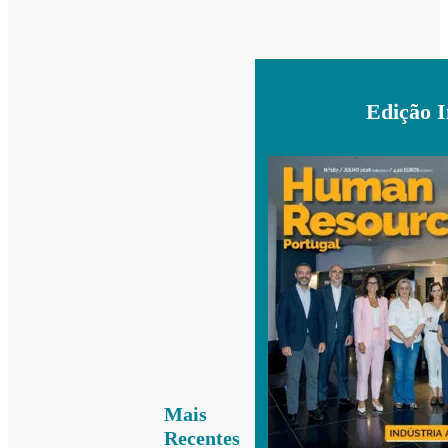
Edição 
Mais
Recentes