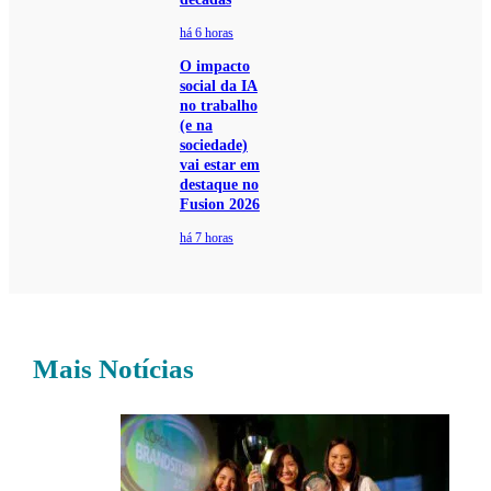
há 6 horas
O impacto
social da IA
no trabalho
(e na
sociedade)
vai estar em
destaque no
Fusion 2026
há 7 horas
Mais Notícias