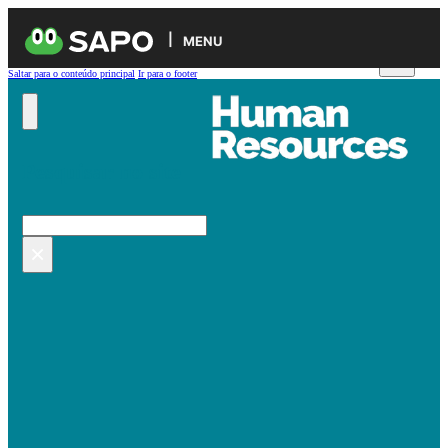
MENU
Saltar para o conteúdo principal
Ir para o footer
Pesquisar no site
Pesquisar
×