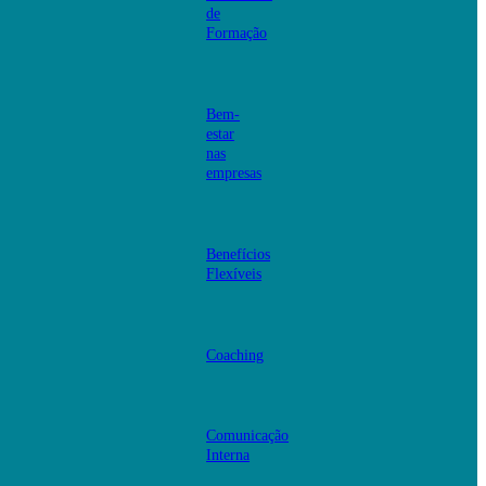
de
Formação
Bem-
estar
nas
empresas
Benefícios
Flexíveis
Coaching
Comunicação
Interna