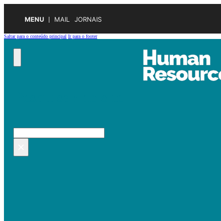
MENU
MAIL
JORNAIS
Saltar para o conteúdo principal
Ir para o footer
Pesquisar no site
Pesquisar
×