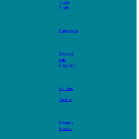
/ Case
Study
Entrevistas
Estórias
com
Propósito
Estudos
/
Análise
Eventos
Revista