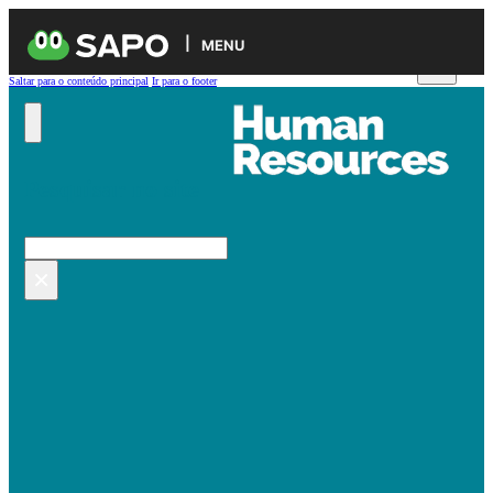
MENU
Saltar para o conteúdo principal
Ir para o footer
Pesquisar no site
Pesquisar
×