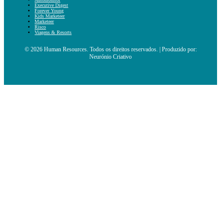
Executive Digest
Forever Young
Kids Marketeer
Marketeer
Risco
Viagens & Resorts
© 2026 Human Resources. Todos os direitos reservados. | Produzido por:
Neurónio Criativo