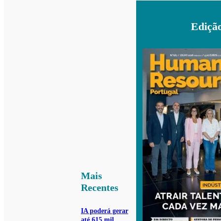
Ediçã
Mais
Recentes
IA poderá gerar
até 615 mil