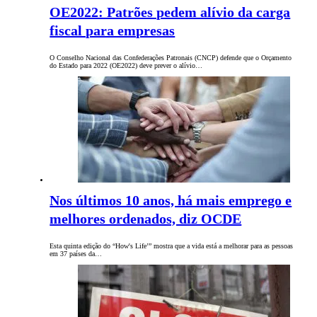
OE2022: Patrões pedem alívio da carga
fiscal para empresas
O Conselho Nacional das Confederações Patronais (CNCP) defende que o Orçamento
do Estado para 2022 (OE2022) deve prever o alívio…
Nos últimos 10 anos, há mais emprego e
melhores ordenados, diz OCDE
Esta quinta edição do “How's Life’” mostra que a vida está a melhorar para as pessoas
em 37 países da…