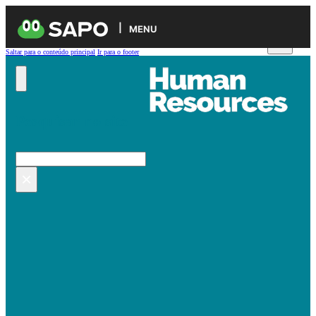
MENU
Saltar para o conteúdo principal
Ir para o footer
Pesquisar no site
Pesquisar
×