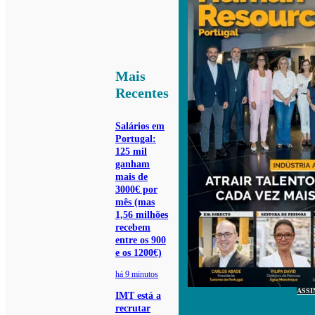
Mais
Recentes
Salários em
Portugal:
125 mil
ganham
mais de
3000€ por
mês (mas
1,56 milhões
recebem
entre os 900
e os 1200€)
há 9 minutos
ASSI
IMT está a
recrutar