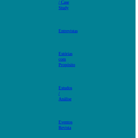
/ Case
Study
Entrevistas
Estórias
com
Propósito
Estudos
/
Análise
Eventos
Revista