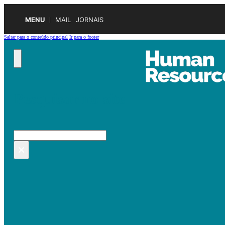
MENU
MAIL
JORNAIS
Saltar para o conteúdo principal
Ir para o footer
Pesquisar no site
Pesquisar
×