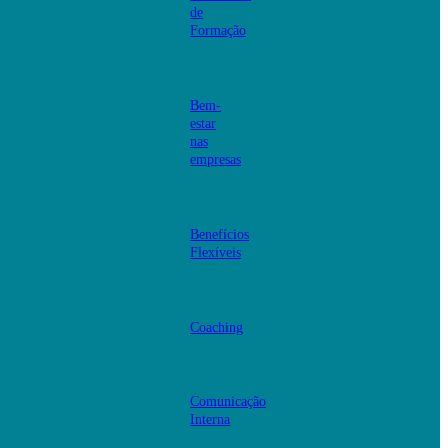
de
Formação
Bem-
estar
nas
empresas
Benefícios
Flexíveis
Coaching
Comunicação
Interna