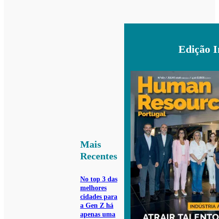
Edição 
Mais
Recentes
No top 3 das
melhores
cidades para
a Gen Z há
apenas uma