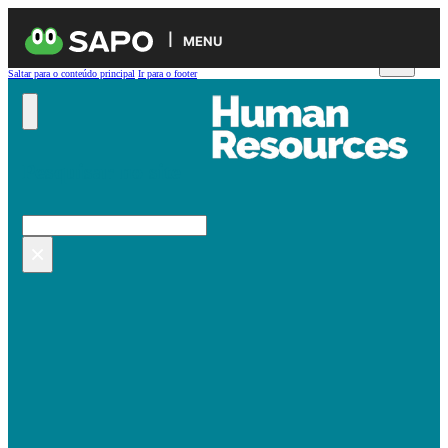
MENU
Saltar para o conteúdo principal
Ir para o footer
Pesquisar no site
Pesquisar
×