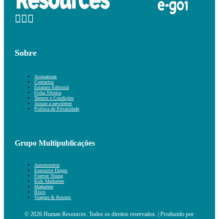
Sobre
Assinaturas
Contactos
Estatuto Editorial
Ficha Técnica
Termos e Condições
Assine a newsletter
Política de Privacidade
Grupo Multipublicações
Automonitor
Executive Digest
Forever Young
Kids Marketeer
Marketeer
Risco
Viagens & Resorts
© 2026 Human Resources. Todos os direitos reservados. | Produzido por: