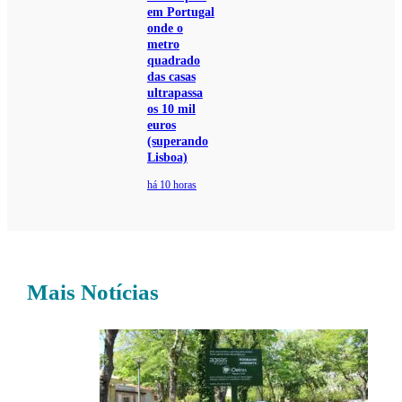
em Portugal
onde o
metro
quadrado
das casas
ultrapassa
os 10 mil
euros
(superando
Lisboa)
há 10 horas
Mais Notícias