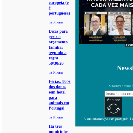
europeia (e
é
portuguesa)
há 3 horas
Dicas para
gerir o
orçamento
ASSI
familiar
segundo a
regra
50/30/20
Newsl
há 6 horas
Férias: 80%
Subscreva e receba 
dos donos
sem hotel
para
Assinar
animais em
Portugal
há 8 horas
A sua informação está protegida. Le
Há três
municípios