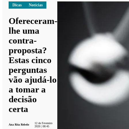
Dicas
Notícias
Ofereceram-
lhe uma
contra-
proposta?
Estas cinco
perguntas
vão ajudá-lo
a tomar a
decisão
certa
12 de Fevereiro
Ana Rita Rebelo
2020 | 08:45