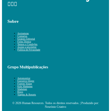
Sobre
Assinaturas
Contactos
Estatuto Editorial
Ficha Técnica
Termos e Condições
Assine a newsletter
Política de Privacidade
Grupo Multipublicações
Automonitor
Executive Digest
Forever Young
Kids Marketeer
Marketeer
Risco
Viagens & Resorts
© 2026 Human Resources. Todos os direitos reservados. | Produzido por:
Neurónio Criativo