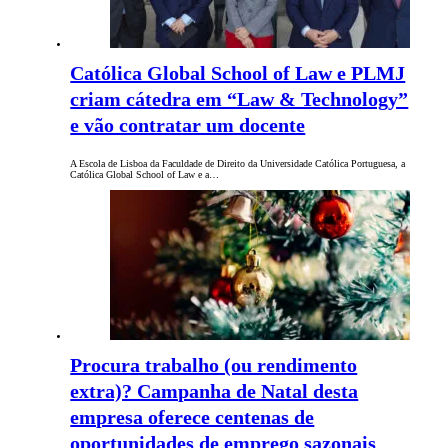
Católica Global School of Law e PLMJ
criam cátedra em “Law & Technology”
e vão contratar um docente
A Escola de Lisboa da Faculdade de Direito da Universidade Católica Portuguesa, a
Católica Global School of Law e a…
Procura trabalho (ou rendimento
extra)? Campanha de Natal desta
empresa oferece centenas de
oportunidades de emprego sazonais