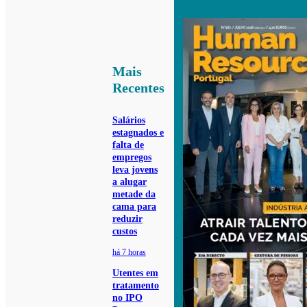
Mais
Recentes
Salários
estagnados e
falta de
empregos
leva jovens
a alugar
metade da
cama para
reduzir
custos
há 7 horas
Utentes em
tratamento
no IPO