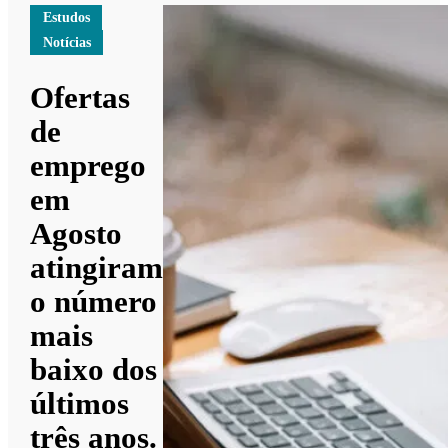
Estudos
Notícias
Ofertas
de
emprego
em
Agosto
atingiram
o número
mais
baixo dos
últimos
três anos.