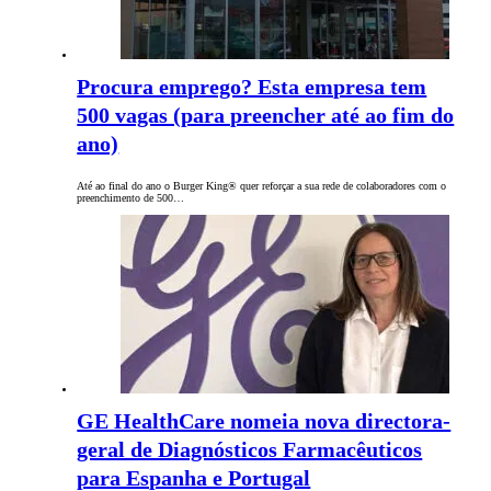
Procura emprego? Esta empresa tem
500 vagas (para preencher até ao fim do
ano)
Até ao final do ano o Burger King® quer reforçar a sua rede de colaboradores com o
preenchimento de 500…
GE HealthCare nomeia nova directora-
geral de Diagnósticos Farmacêuticos
para Espanha e Portugal