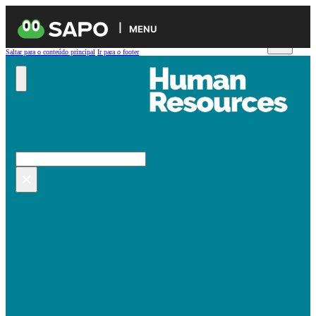
MENU
Saltar para o conteúdo principal
Ir para o footer
Pesquisar no site
Pesquisar
×