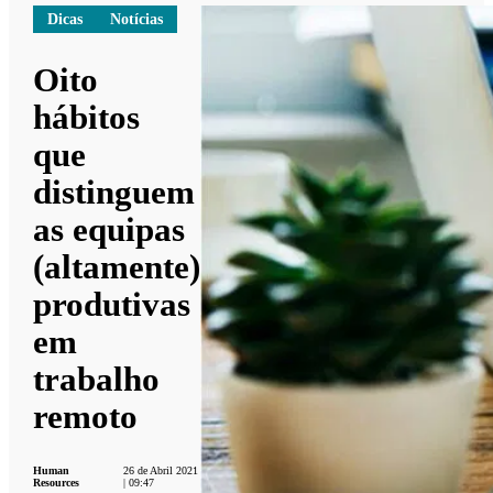
Dicas
Notícias
Oito
hábitos
que
distinguem
as equipas
(altamente)
produtivas
em
trabalho
remoto
Human
26 de Abril 2021
Resources
| 09:47