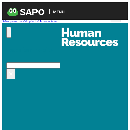
MENU
Saltar para o conteúdo principal
Ir para o footer
Pesquisar no site
Pesquisar
×