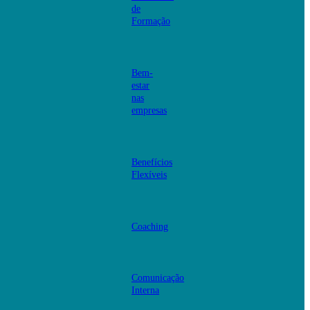
de
Formação
Bem-
estar
nas
empresas
Benefícios
Flexíveis
Coaching
Comunicação
Interna