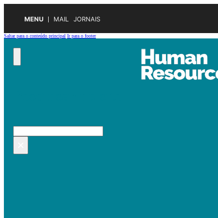
MENU
MAIL
JORNAIS
Saltar para o conteúdo principal
Ir para o footer
Pesquisar no site
Pesquisar
×