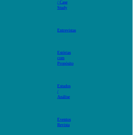
/ Case
Study
Entrevistas
Estórias
com
Propósito
Estudos
/
Análise
Eventos
Revista